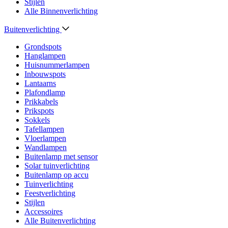
Stijlen
Alle Binnenverlichting
Buitenverlichting
Grondspots
Hanglampen
Huisnummerlampen
Inbouwspots
Lantaarns
Plafondlamp
Prikkabels
Prikspots
Sokkels
Tafellampen
Vloerlampen
Wandlampen
Buitenlamp met sensor
Solar tuinverlichting
Buitenlamp op accu
Tuinverlichting
Feestverlichting
Stijlen
Accessoires
Alle Buitenverlichting