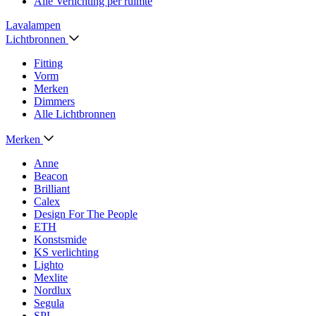
Alle Verlichting per ruimte
Lavalampen
Lichtbronnen
Fitting
Vorm
Merken
Dimmers
Alle Lichtbronnen
Merken
Anne
Beacon
Brilliant
Calex
Design For The People
ETH
Konstsmide
KS verlichting
Lighto
Mexlite
Nordlux
Segula
SPL