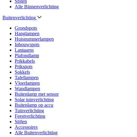
Stijlen
Alle Binnenverlichting
Buitenverlichting
Grondspots
Hanglampen
Huisnummerlampen
Inbouwspots
Lantaarns
Plafondlamp
Prikkabels
Prikspots
Sokkels
Tafellampen
Vloerlampen
Wandlampen
Buitenlamp met sensor
Solar tuinverlichting
Buitenlamp op accu
Tuinverlichting
Feestverlichting
Stijlen
Accessoires
Alle Buitenverlichting