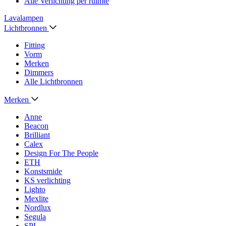
Alle Verlichting per ruimte
Lavalampen
Lichtbronnen
Fitting
Vorm
Merken
Dimmers
Alle Lichtbronnen
Merken
Anne
Beacon
Brilliant
Calex
Design For The People
ETH
Konstsmide
KS verlichting
Lighto
Mexlite
Nordlux
Segula
SPL