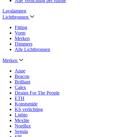
Alle Verlichting per ruimte
Lavalampen
Lichtbronnen
Fitting
Vorm
Merken
Dimmers
Alle Lichtbronnen
Merken
Anne
Beacon
Brilliant
Calex
Design For The People
ETH
Konstsmide
KS verlichting
Lighto
Mexlite
Nordlux
Segula
SPL