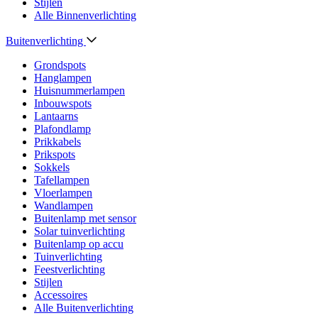
Stijlen
Alle Binnenverlichting
Buitenverlichting
Grondspots
Hanglampen
Huisnummerlampen
Inbouwspots
Lantaarns
Plafondlamp
Prikkabels
Prikspots
Sokkels
Tafellampen
Vloerlampen
Wandlampen
Buitenlamp met sensor
Solar tuinverlichting
Buitenlamp op accu
Tuinverlichting
Feestverlichting
Stijlen
Accessoires
Alle Buitenverlichting