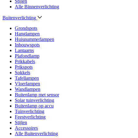
Stijlen
Alle Binnenverlichting
Buitenverlichting
Grondspots
Hanglampen
Huisnummerlampen
Inbouwspots
Lantaarns
Plafondlamp
Prikkabels
Prikspots
Sokkels
Tafellampen
Vloerlampen
Wandlampen
Buitenlamp met sensor
Solar tuinverlichting
Buitenlamp op accu
Tuinverlichting
Feestverlichting
Stijlen
Accessoires
Alle Buitenverlichting