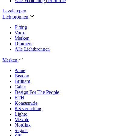
Alle Verlichting per ruimte
Lavalampen
Lichtbronnen
Fitting
Vorm
Merken
Dimmers
Alle Lichtbronnen
Merken
Anne
Beacon
Brilliant
Calex
Design For The People
ETH
Konstsmide
KS verlichting
Lighto
Mexlite
Nordlux
Segula
SPL