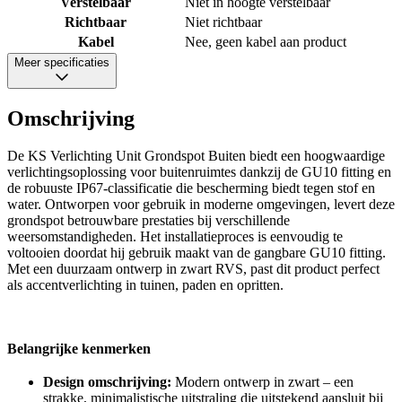
Verstelbaar
Niet in hoogte verstelbaar
Richtbaar
Niet richtbaar
Kabel
Nee, geen kabel aan product
Meer specificaties
Omschrijving
De KS Verlichting Unit Grondspot Buiten biedt een hoogwaardige
verlichtingsoplossing voor buitenruimtes dankzij de GU10 fitting en
de robuuste IP67-classificatie die bescherming biedt tegen stof en
water. Ontworpen voor gebruik in moderne omgevingen, levert deze
grondspot betrouwbare prestaties bij verschillende
weersomstandigheden. Het installatieproces is eenvoudig te
voltooien doordat hij gebruik maakt van de gangbare GU10 fitting.
Met een duurzaam ontwerp in zwart RVS, past dit product perfect
als accentverlichting in tuinen, paden en opritten.
Belangrijke kenmerken
Design omschrijving:
Modern ontwerp in zwart – een
strakke, minimalistische uitstraling die uitstekend aansluit bij