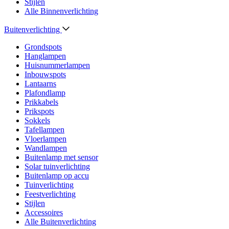
Stijlen
Alle Binnenverlichting
Buitenverlichting
Grondspots
Hanglampen
Huisnummerlampen
Inbouwspots
Lantaarns
Plafondlamp
Prikkabels
Prikspots
Sokkels
Tafellampen
Vloerlampen
Wandlampen
Buitenlamp met sensor
Solar tuinverlichting
Buitenlamp op accu
Tuinverlichting
Feestverlichting
Stijlen
Accessoires
Alle Buitenverlichting