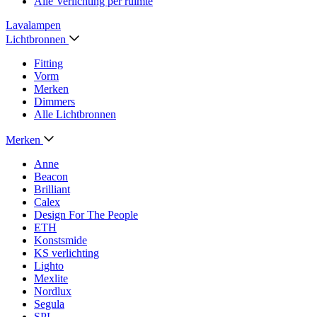
Alle Verlichting per ruimte
Lavalampen
Lichtbronnen
Fitting
Vorm
Merken
Dimmers
Alle Lichtbronnen
Merken
Anne
Beacon
Brilliant
Calex
Design For The People
ETH
Konstsmide
KS verlichting
Lighto
Mexlite
Nordlux
Segula
SPL