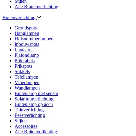
Stijlen
Alle Binnenverlichting
Buitenverlichting
Grondspots
Hanglampen
Huisnummerlampen
Inbouwspots
Lantaarns
Plafondlamp
Prikkabels
Prikspots
Sokkels
Tafellampen
Vloerlampen
Wandlampen
Buitenlamp met sensor
Solar tuinverlichting
Buitenlamp op accu
Tuinverlichting
Feestverlichting
Stijlen
Accessoires
Alle Buitenverlichting