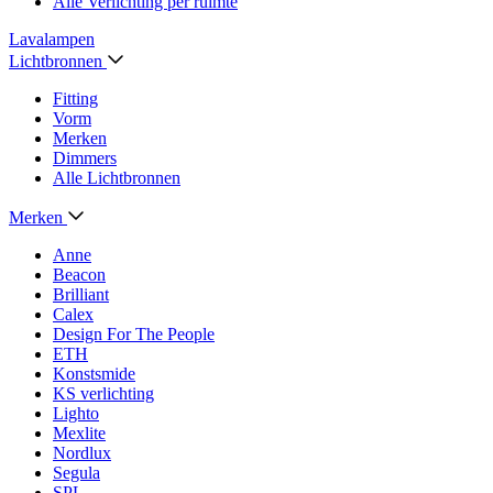
Alle Verlichting per ruimte
Lavalampen
Lichtbronnen
Fitting
Vorm
Merken
Dimmers
Alle Lichtbronnen
Merken
Anne
Beacon
Brilliant
Calex
Design For The People
ETH
Konstsmide
KS verlichting
Lighto
Mexlite
Nordlux
Segula
SPL