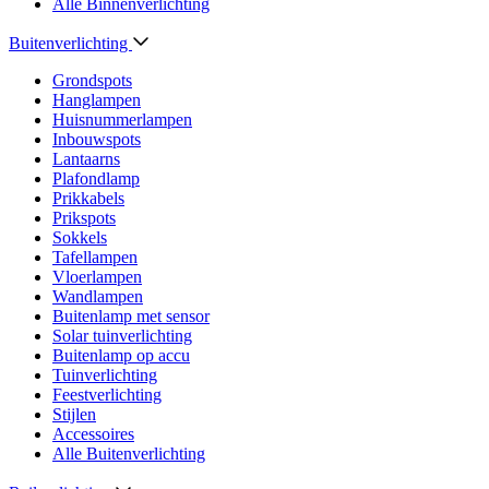
Alle Binnenverlichting
Buitenverlichting
Grondspots
Hanglampen
Huisnummerlampen
Inbouwspots
Lantaarns
Plafondlamp
Prikkabels
Prikspots
Sokkels
Tafellampen
Vloerlampen
Wandlampen
Buitenlamp met sensor
Solar tuinverlichting
Buitenlamp op accu
Tuinverlichting
Feestverlichting
Stijlen
Accessoires
Alle Buitenverlichting