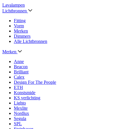
Lavalampen
Lichtbronnen
Fitting
Vorm
Merken
Dimmers
Alle Lichtbronnen
Merken
Anne
Beacon
Brilliant
Calex
Design For The People
ETH
Konstsmide
KS verlichting
Lighto
Mexlite
Nordlux
Segula
SPL
Steinhauer