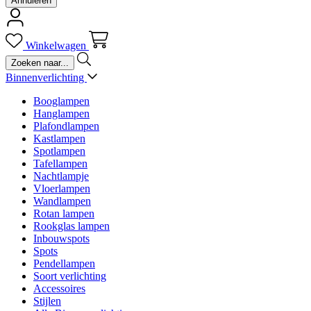
Annuleren
Winkelwagen
Binnenverlichting
Booglampen
Hanglampen
Plafondlampen
Kastlampen
Spotlampen
Tafellampen
Nachtlampje
Vloerlampen
Wandlampen
Rotan lampen
Rookglas lampen
Inbouwspots
Spots
Pendellampen
Soort verlichting
Accessoires
Stijlen