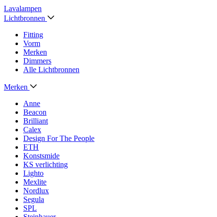
Lavalampen
Lichtbronnen
Fitting
Vorm
Merken
Dimmers
Alle Lichtbronnen
Merken
Anne
Beacon
Brilliant
Calex
Design For The People
ETH
Konstsmide
KS verlichting
Lighto
Mexlite
Nordlux
Segula
SPL
Steinhauer