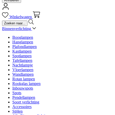
Annuleren
Winkelwagen
Binnenverlichting
Booglampen
Hanglampen
Plafondlampen
Kastlampen
Spotlampen
Tafellampen
Nachtlampje
Vloerlampen
Wandlampen
Rotan lampen
Rookglas lampen
Inbouwspots
Spots
Pendellampen
Soort verlichting
Accessoires
Stijlen