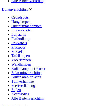
Alle Binnenverlichting
Buitenverlichting
Grondspots
Hanglampen
Huisnummerlampen
Inbouwspots
Lantaarns
Plafondlamp
Prikkabels
Prikspots
Sokkels
Tafellampen
Vloerlampen
Wandlampen
Buitenlamp met sensor
Solar tuinverlichting
Buitenlamp op accu
Tuinverlichting
Feestverlichting
Stijlen
Accessoires
Alle Buitenverlichting