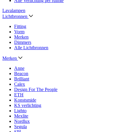
Alle Verlichting per ruimte
Lavalampen
Lichtbronnen
Fitting
Vorm
Merken
Dimmers
Alle Lichtbronnen
Merken
Anne
Beacon
Brilliant
Calex
Design For The People
ETH
Konstsmide
KS verlichting
Lighto
Mexlite
Nordlux
Segula
SPL