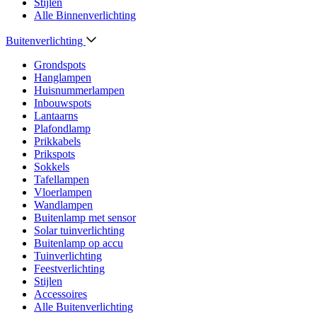
Stijlen
Alle Binnenverlichting
Buitenverlichting
Grondspots
Hanglampen
Huisnummerlampen
Inbouwspots
Lantaarns
Plafondlamp
Prikkabels
Prikspots
Sokkels
Tafellampen
Vloerlampen
Wandlampen
Buitenlamp met sensor
Solar tuinverlichting
Buitenlamp op accu
Tuinverlichting
Feestverlichting
Stijlen
Accessoires
Alle Buitenverlichting