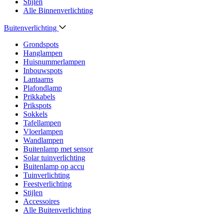
Stijlen
Alle Binnenverlichting
Buitenverlichting
Grondspots
Hanglampen
Huisnummerlampen
Inbouwspots
Lantaarns
Plafondlamp
Prikkabels
Prikspots
Sokkels
Tafellampen
Vloerlampen
Wandlampen
Buitenlamp met sensor
Solar tuinverlichting
Buitenlamp op accu
Tuinverlichting
Feestverlichting
Stijlen
Accessoires
Alle Buitenverlichting