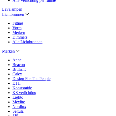
Alle Verlichting per ruimte
Lavalampen
Lichtbronnen
Fitting
Vorm
Merken
Dimmers
Alle Lichtbronnen
Merken
Anne
Beacon
Brilliant
Calex
Design For The People
ETH
Konstsmide
KS verlichting
Lighto
Mexlite
Nordlux
Segula
SPL