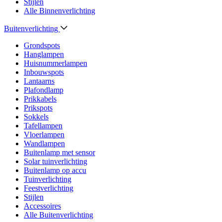
Stijlen
Alle Binnenverlichting
Buitenverlichting
Grondspots
Hanglampen
Huisnummerlampen
Inbouwspots
Lantaarns
Plafondlamp
Prikkabels
Prikspots
Sokkels
Tafellampen
Vloerlampen
Wandlampen
Buitenlamp met sensor
Solar tuinverlichting
Buitenlamp op accu
Tuinverlichting
Feestverlichting
Stijlen
Accessoires
Alle Buitenverlichting