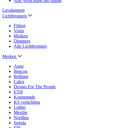
Alle Verlichting per ruimte
Lavalampen
Lichtbronnen
Fitting
Vorm
Merken
Dimmers
Alle Lichtbronnen
Merken
Anne
Beacon
Brilliant
Calex
Design For The People
ETH
Konstsmide
KS verlichting
Lighto
Mexlite
Nordlux
Segula
SPL