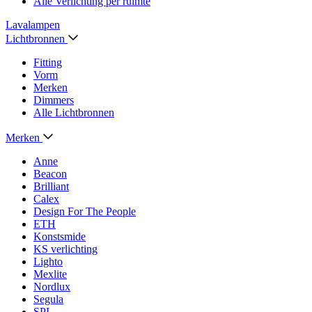
Alle Verlichting per ruimte
Lavalampen
Lichtbronnen
Fitting
Vorm
Merken
Dimmers
Alle Lichtbronnen
Merken
Anne
Beacon
Brilliant
Calex
Design For The People
ETH
Konstsmide
KS verlichting
Lighto
Mexlite
Nordlux
Segula
SPL