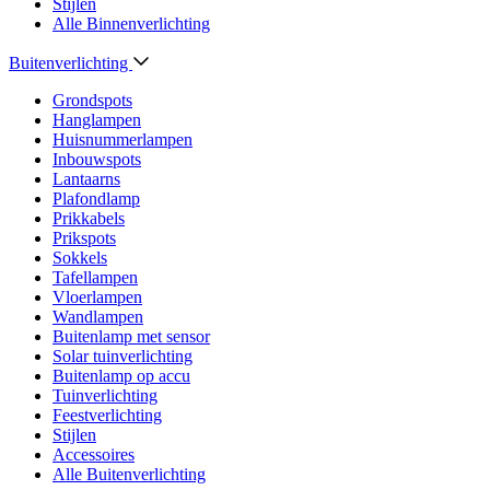
Stijlen
Alle Binnenverlichting
Buitenverlichting
Grondspots
Hanglampen
Huisnummerlampen
Inbouwspots
Lantaarns
Plafondlamp
Prikkabels
Prikspots
Sokkels
Tafellampen
Vloerlampen
Wandlampen
Buitenlamp met sensor
Solar tuinverlichting
Buitenlamp op accu
Tuinverlichting
Feestverlichting
Stijlen
Accessoires
Alle Buitenverlichting