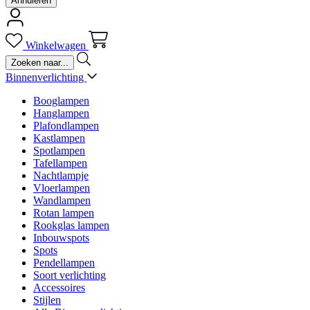
Annuleren
Winkelwagen
Binnenverlichting
Booglampen
Hanglampen
Plafondlampen
Kastlampen
Spotlampen
Tafellampen
Nachtlampje
Vloerlampen
Wandlampen
Rotan lampen
Rookglas lampen
Inbouwspots
Spots
Pendellampen
Soort verlichting
Accessoires
Stijlen