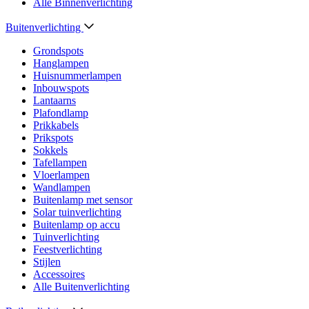
Alle Binnenverlichting
Buitenverlichting
Grondspots
Hanglampen
Huisnummerlampen
Inbouwspots
Lantaarns
Plafondlamp
Prikkabels
Prikspots
Sokkels
Tafellampen
Vloerlampen
Wandlampen
Buitenlamp met sensor
Solar tuinverlichting
Buitenlamp op accu
Tuinverlichting
Feestverlichting
Stijlen
Accessoires
Alle Buitenverlichting