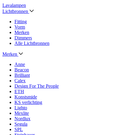
Lavalampen
Lichtbronnen
Fitting
Vorm
Merken
Dimmers
Alle Lichtbronnen
Merken
Anne
Beacon
Brilliant
Calex
Design For The People
ETH
Konstsmide
KS verlichting
Lighto
Mexlite
Nordlux
Segula
SPL
Steinhauer