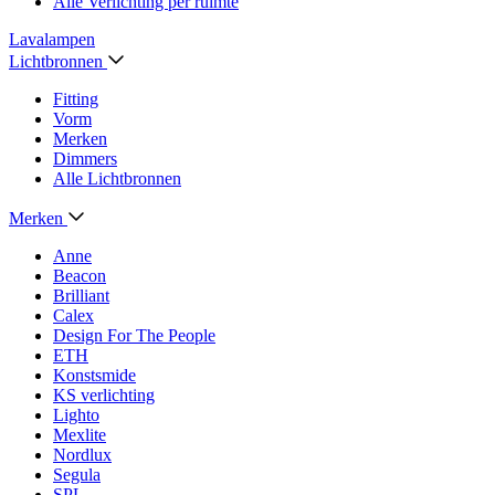
Alle Verlichting per ruimte
Lavalampen
Lichtbronnen
Fitting
Vorm
Merken
Dimmers
Alle Lichtbronnen
Merken
Anne
Beacon
Brilliant
Calex
Design For The People
ETH
Konstsmide
KS verlichting
Lighto
Mexlite
Nordlux
Segula
SPL