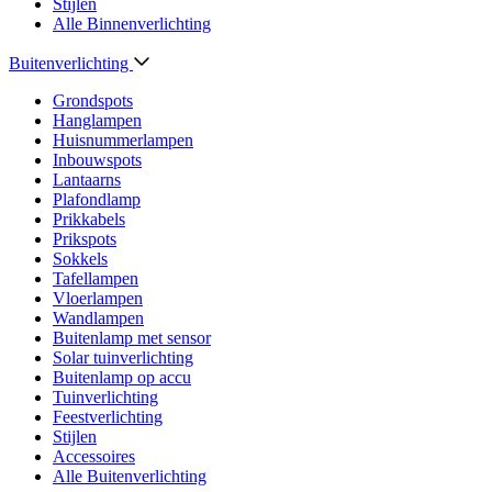
Stijlen
Alle Binnenverlichting
Buitenverlichting
Grondspots
Hanglampen
Huisnummerlampen
Inbouwspots
Lantaarns
Plafondlamp
Prikkabels
Prikspots
Sokkels
Tafellampen
Vloerlampen
Wandlampen
Buitenlamp met sensor
Solar tuinverlichting
Buitenlamp op accu
Tuinverlichting
Feestverlichting
Stijlen
Accessoires
Alle Buitenverlichting