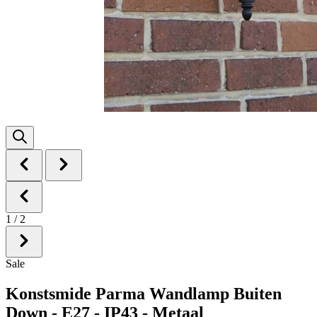
1
/
2
Sale
Konstsmide Parma Wandlamp Buiten
Down - E27 - IP43 - Metaal