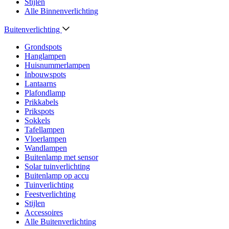
Stijlen
Alle Binnenverlichting
Buitenverlichting
Grondspots
Hanglampen
Huisnummerlampen
Inbouwspots
Lantaarns
Plafondlamp
Prikkabels
Prikspots
Sokkels
Tafellampen
Vloerlampen
Wandlampen
Buitenlamp met sensor
Solar tuinverlichting
Buitenlamp op accu
Tuinverlichting
Feestverlichting
Stijlen
Accessoires
Alle Buitenverlichting