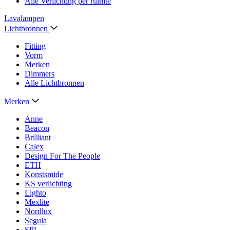
Alle Verlichting per ruimte
Lavalampen
Lichtbronnen
Fitting
Vorm
Merken
Dimmers
Alle Lichtbronnen
Merken
Anne
Beacon
Brilliant
Calex
Design For The People
ETH
Konstsmide
KS verlichting
Lighto
Mexlite
Nordlux
Segula
SPL