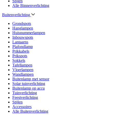
Stijlen
Alle Binnenverlichting
Buitenverlichting
Grondspots
Hanglampen
Huisnummerlampen
Inbouwspots
Lantaarns
Plafondlamp
Prikkabels
Prikspots
Sokkels
Tafellampen
Vloerlampen
Wandlampen
Buitenlamp met sensor
Solar tuinverlichting
Buitenlamp op accu
Tuinverlichting
Feestverlichting
Stijlen
Accessoires
Alle Buitenverlichting