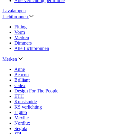
Alle Verlichting per ruimte
Lavalampen
Lichtbronnen
Fitting
Vorm
Merken
Dimmers
Alle Lichtbronnen
Merken
Anne
Beacon
Brilliant
Calex
Design For The People
ETH
Konstsmide
KS verlichting
Lighto
Mexlite
Nordlux
Segula
SPL