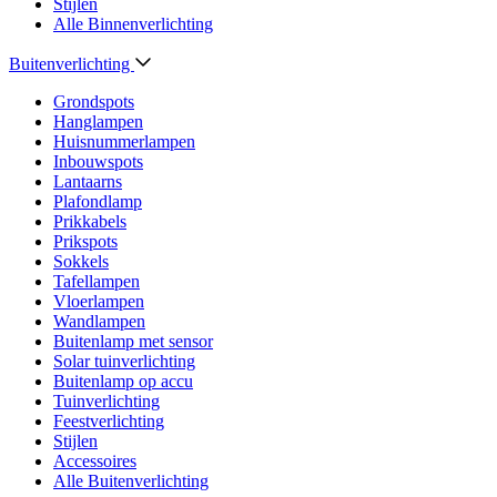
Stijlen
Alle Binnenverlichting
Buitenverlichting
Grondspots
Hanglampen
Huisnummerlampen
Inbouwspots
Lantaarns
Plafondlamp
Prikkabels
Prikspots
Sokkels
Tafellampen
Vloerlampen
Wandlampen
Buitenlamp met sensor
Solar tuinverlichting
Buitenlamp op accu
Tuinverlichting
Feestverlichting
Stijlen
Accessoires
Alle Buitenverlichting