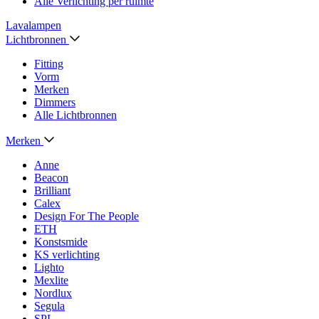
Alle Verlichting per ruimte
Lavalampen
Lichtbronnen
Fitting
Vorm
Merken
Dimmers
Alle Lichtbronnen
Merken
Anne
Beacon
Brilliant
Calex
Design For The People
ETH
Konstsmide
KS verlichting
Lighto
Mexlite
Nordlux
Segula
SPL