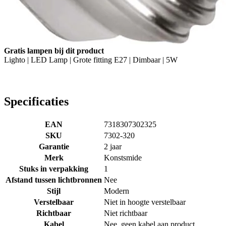
Gratis lampen bij dit product
Lighto | LED Lamp | Grote fitting E27 | Dimbaar | 5W
Specificaties
EAN
7318307302325
SKU
7302-320
Garantie
2 jaar
Merk
Konstsmide
Stuks in verpakking
1
Afstand tussen lichtbronnen
Nee
Stijl
Modern
Verstelbaar
Niet in hoogte verstelbaar
Richtbaar
Niet richtbaar
Kabel
Nee, geen kabel aan product