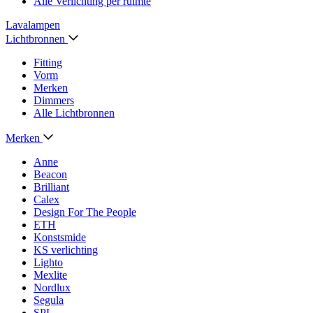
Alle Verlichting per ruimte
Lavalampen
Lichtbronnen
Fitting
Vorm
Merken
Dimmers
Alle Lichtbronnen
Merken
Anne
Beacon
Brilliant
Calex
Design For The People
ETH
Konstsmide
KS verlichting
Lighto
Mexlite
Nordlux
Segula
SPL