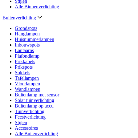
Stijlen
Alle Binnenverlichting
Buitenverlichting
Grondspots
Hanglampen
Huisnummerlampen
Inbouwspots
Lantaarns
Plafondlamp
Prikkabels
Prikspots
Sokkels
Tafellampen
Vloerlampen
Wandlampen
Buitenlamp met sensor
Solar tuinverlichting
Buitenlamp op accu
Tuinverlichting
Feestverlichting
Stijlen
Accessoires
Alle Buitenverlichting