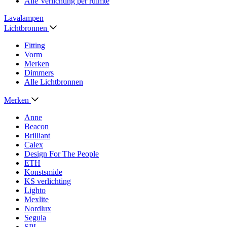
Alle Verlichting per ruimte
Lavalampen
Lichtbronnen
Fitting
Vorm
Merken
Dimmers
Alle Lichtbronnen
Merken
Anne
Beacon
Brilliant
Calex
Design For The People
ETH
Konstsmide
KS verlichting
Lighto
Mexlite
Nordlux
Segula
SPL