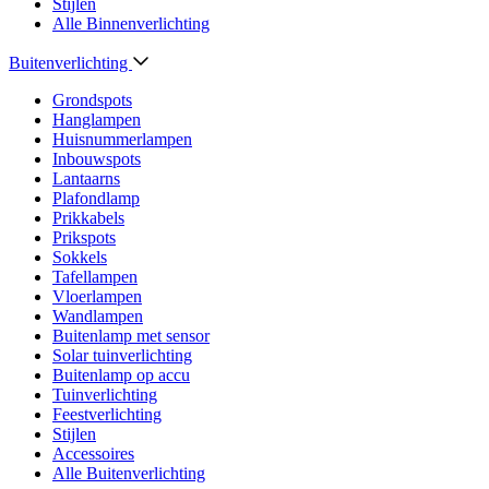
Stijlen
Alle Binnenverlichting
Buitenverlichting
Grondspots
Hanglampen
Huisnummerlampen
Inbouwspots
Lantaarns
Plafondlamp
Prikkabels
Prikspots
Sokkels
Tafellampen
Vloerlampen
Wandlampen
Buitenlamp met sensor
Solar tuinverlichting
Buitenlamp op accu
Tuinverlichting
Feestverlichting
Stijlen
Accessoires
Alle Buitenverlichting