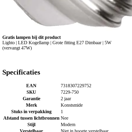
Gratis lampen bij dit product
Lighto | LED Kogellamp | Grote fitting E27 Dimbaar | 5W
(vervangt 47W)
Specificaties
EAN
7318307229752
SKU
7229-750
Garantie
2 jaar
Merk
Konstsmide
Stuks in verpakking
1
Afstand tussen lichtbronnen
Nee
Stijl
Modern
Verstelbaar
Niet in hoogte verstelbaar