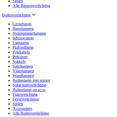
Stijlen
Alle Binnenverlichting
Buitenverlichting
Grondspots
Hanglampen
Huisnummerlampen
Inbouwspots
Lantaarns
Plafondlamp
Prikkabels
Prikspots
Sokkels
Tafellampen
Vloerlampen
Wandlampen
Buitenlamp met sensor
Solar tuinverlichting
Buitenlamp op accu
Tuinverlichting
Feestverlichting
Stijlen
Accessoires
Alle Buitenverlichting