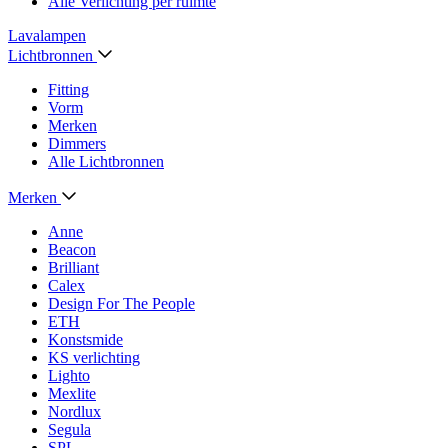
Alle Verlichting per ruimte
Lavalampen
Lichtbronnen
Fitting
Vorm
Merken
Dimmers
Alle Lichtbronnen
Merken
Anne
Beacon
Brilliant
Calex
Design For The People
ETH
Konstsmide
KS verlichting
Lighto
Mexlite
Nordlux
Segula
SPL