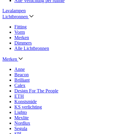
Alle Verlichting per ruimte
Lavalampen
Lichtbronnen
Fitting
Vorm
Merken
Dimmers
Alle Lichtbronnen
Merken
Anne
Beacon
Brilliant
Calex
Design For The People
ETH
Konstsmide
KS verlichting
Lighto
Mexlite
Nordlux
Segula
SPL