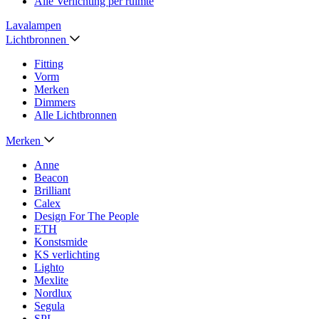
Alle Verlichting per ruimte
Lavalampen
Lichtbronnen
Fitting
Vorm
Merken
Dimmers
Alle Lichtbronnen
Merken
Anne
Beacon
Brilliant
Calex
Design For The People
ETH
Konstsmide
KS verlichting
Lighto
Mexlite
Nordlux
Segula
SPL