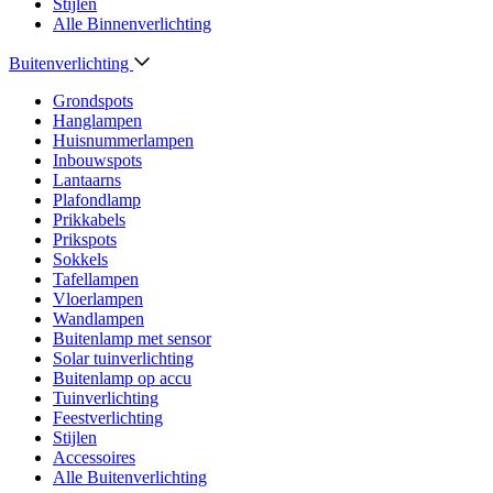
Stijlen
Alle Binnenverlichting
Buitenverlichting
Grondspots
Hanglampen
Huisnummerlampen
Inbouwspots
Lantaarns
Plafondlamp
Prikkabels
Prikspots
Sokkels
Tafellampen
Vloerlampen
Wandlampen
Buitenlamp met sensor
Solar tuinverlichting
Buitenlamp op accu
Tuinverlichting
Feestverlichting
Stijlen
Accessoires
Alle Buitenverlichting