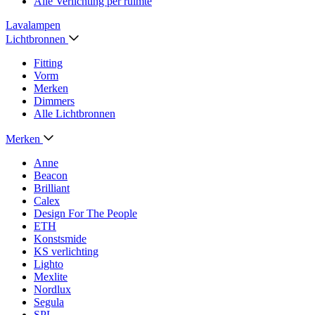
Alle Verlichting per ruimte
Lavalampen
Lichtbronnen
Fitting
Vorm
Merken
Dimmers
Alle Lichtbronnen
Merken
Anne
Beacon
Brilliant
Calex
Design For The People
ETH
Konstsmide
KS verlichting
Lighto
Mexlite
Nordlux
Segula
SPL