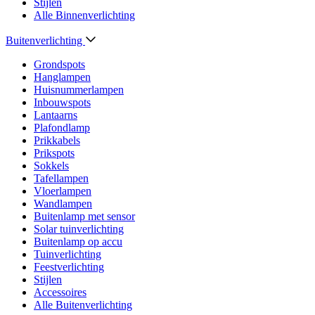
Stijlen
Alle Binnenverlichting
Buitenverlichting
Grondspots
Hanglampen
Huisnummerlampen
Inbouwspots
Lantaarns
Plafondlamp
Prikkabels
Prikspots
Sokkels
Tafellampen
Vloerlampen
Wandlampen
Buitenlamp met sensor
Solar tuinverlichting
Buitenlamp op accu
Tuinverlichting
Feestverlichting
Stijlen
Accessoires
Alle Buitenverlichting