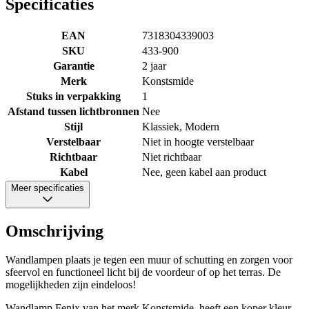
Specificaties
EAN
7318304339003
SKU
433-900
Garantie
2 jaar
Merk
Konstsmide
Stuks in verpakking
1
Afstand tussen lichtbronnen
Nee
Stijl
Klassiek, Modern
Verstelbaar
Niet in hoogte verstelbaar
Richtbaar
Niet richtbaar
Kabel
Nee, geen kabel aan product
Meer specificaties
Omschrijving
Wandlampen plaats je tegen een muur of schutting en zorgen voor
sfeervol en functioneel licht bij de voordeur of op het terras. De
mogelijkheden zijn eindeloos!
Wandlamp Fenix van het merk Konstsmide, heeft een koper kleur