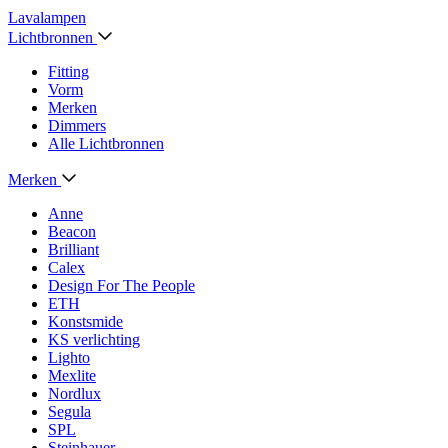
Lavalampen
Lichtbronnen
Fitting
Vorm
Merken
Dimmers
Alle Lichtbronnen
Merken
Anne
Beacon
Brilliant
Calex
Design For The People
ETH
Konstsmide
KS verlichting
Lighto
Mexlite
Nordlux
Segula
SPL
Steinhauer