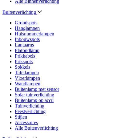
Alle Binnenverlichting
Buitenverlichting
Grondspots
Hanglampen
Huisnummerlampen
Inbouwspots
Lantaarns
Plafondlamp
Prikkabels
Prikspots
Sokkels
Tafellampen
Vloerlampen
Wandlampen
Buitenlamp met sensor
Solar tuinverlichting
Buitenlamp op accu
Tuinverlichting
Feestverlichting
Stijlen
Accessoires
Alle Buitenverlichting