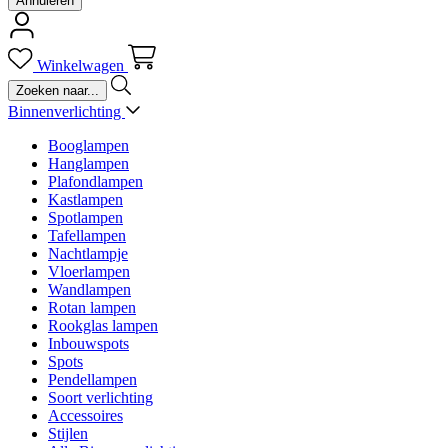
Annuleren
Winkelwagen
Binnenverlichting
Booglampen
Hanglampen
Plafondlampen
Kastlampen
Spotlampen
Tafellampen
Nachtlampje
Vloerlampen
Wandlampen
Rotan lampen
Rookglas lampen
Inbouwspots
Spots
Pendellampen
Soort verlichting
Accessoires
Stijlen