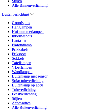
Stijlen
Alle Binnenverlichting
Buitenverlichting
Grondspots
Hanglampen
Huisnummerlampen
Inbouwspots
Lantaarns
Plafondlamp
Prikkabels
Prikspots
Sokkels
Tafellampen
Vloerlampen
Wandlampen
Buitenlamp met sensor
Solar tuinverlichting
Buitenlamp op accu
Tuinverlichting
Feestverlichting
Stijlen
Accessoires
Alle Buitenverlichting