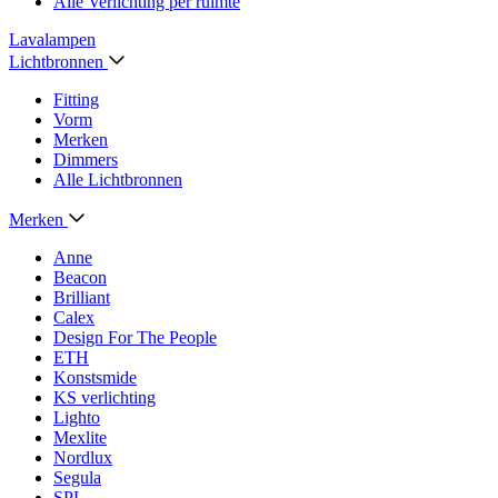
Alle Verlichting per ruimte
Lavalampen
Lichtbronnen
Fitting
Vorm
Merken
Dimmers
Alle Lichtbronnen
Merken
Anne
Beacon
Brilliant
Calex
Design For The People
ETH
Konstsmide
KS verlichting
Lighto
Mexlite
Nordlux
Segula
SPL