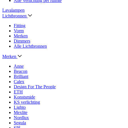
Alle Verlichting per ruimte
Lavalampen
Lichtbronnen
Fitting
Vorm
Merken
Dimmers
Alle Lichtbronnen
Merken
Anne
Beacon
Brilliant
Calex
Design For The People
ETH
Konstsmide
KS verlichting
Lighto
Mexlite
Nordlux
Segula
SPL