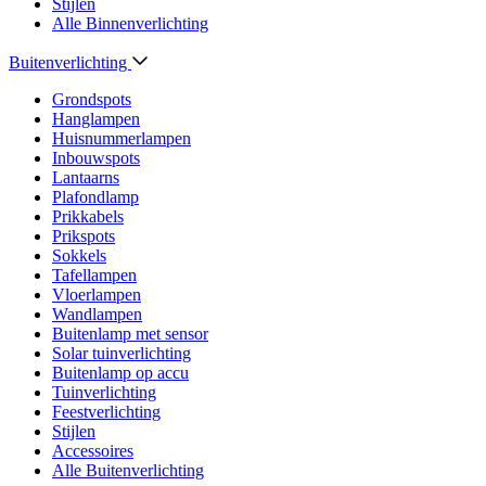
Stijlen
Alle Binnenverlichting
Buitenverlichting
Grondspots
Hanglampen
Huisnummerlampen
Inbouwspots
Lantaarns
Plafondlamp
Prikkabels
Prikspots
Sokkels
Tafellampen
Vloerlampen
Wandlampen
Buitenlamp met sensor
Solar tuinverlichting
Buitenlamp op accu
Tuinverlichting
Feestverlichting
Stijlen
Accessoires
Alle Buitenverlichting