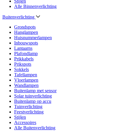
Stijlen
Alle Binnenverlichting
Buitenverlichting
Grondspots
Hanglampen
Huisnummerlampen
Inbouwspots
Lantaarns
Plafondlamp
Prikkabels
Prikspots
Sokkels
Tafellampen
Vloerlampen
Wandlampen
Buitenlamp met sensor
Solar tuinverlichting
Buitenlamp op accu
Tuinverlichting
Feestverlichting
Stijlen
Accessoires
Alle Buitenverlichting