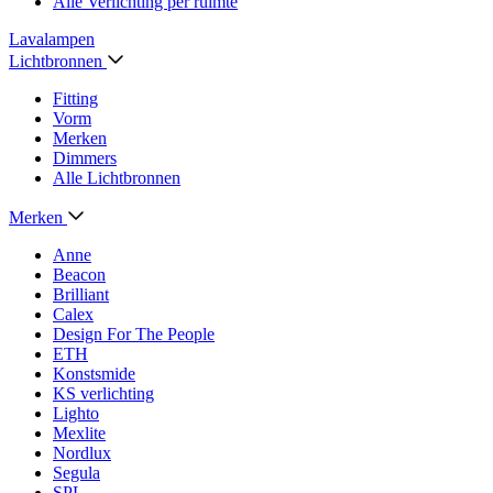
Alle Verlichting per ruimte
Lavalampen
Lichtbronnen
Fitting
Vorm
Merken
Dimmers
Alle Lichtbronnen
Merken
Anne
Beacon
Brilliant
Calex
Design For The People
ETH
Konstsmide
KS verlichting
Lighto
Mexlite
Nordlux
Segula
SPL