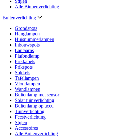
Stijlen
Alle Binnenverlichting
Buitenverlichting
Grondspots
Hanglampen
Huisnummerlampen
Inbouwspots
Lantaarns
Plafondlamp
Prikkabels
Prikspots
Sokkels
Tafellampen
Vloerlampen
Wandlampen
Buitenlamp met sensor
Solar tuinverlichting
Buitenlamp op accu
Tuinverlichting
Feestverlichting
Stijlen
Accessoires
Alle Buitenverlichting