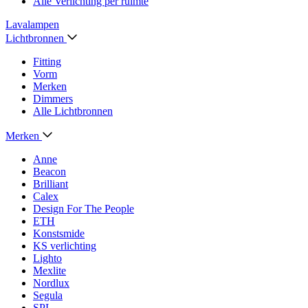
Alle Verlichting per ruimte
Lavalampen
Lichtbronnen
Fitting
Vorm
Merken
Dimmers
Alle Lichtbronnen
Merken
Anne
Beacon
Brilliant
Calex
Design For The People
ETH
Konstsmide
KS verlichting
Lighto
Mexlite
Nordlux
Segula
SPL