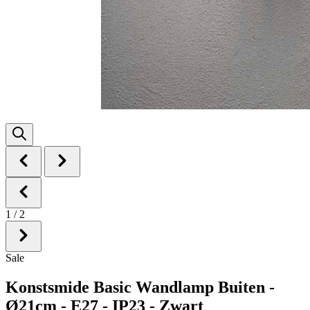
1
/
2
Sale
Konstsmide Basic Wandlamp Buiten -
Ø21cm - E27 - IP23 - Zwart