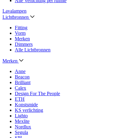
Alle Verlichting per ruimte
Lavalampen
Lichtbronnen
Fitting
Vorm
Merken
Dimmers
Alle Lichtbronnen
Merken
Anne
Beacon
Brilliant
Calex
Design For The People
ETH
Konstsmide
KS verlichting
Lighto
Mexlite
Nordlux
Segula
SPL