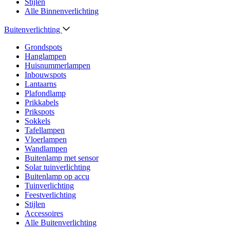
Stijlen
Alle Binnenverlichting
Buitenverlichting
Grondspots
Hanglampen
Huisnummerlampen
Inbouwspots
Lantaarns
Plafondlamp
Prikkabels
Prikspots
Sokkels
Tafellampen
Vloerlampen
Wandlampen
Buitenlamp met sensor
Solar tuinverlichting
Buitenlamp op accu
Tuinverlichting
Feestverlichting
Stijlen
Accessoires
Alle Buitenverlichting