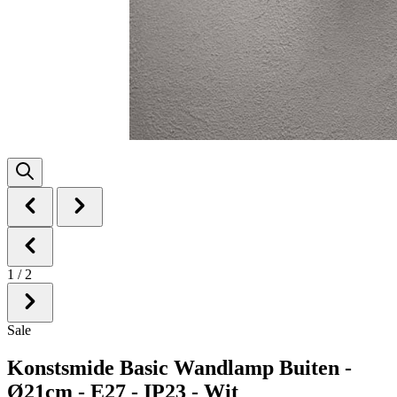
1
/
2
Sale
Konstsmide Basic Wandlamp Buiten -
Ø21cm - E27 - IP23 - Wit