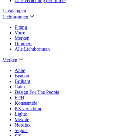
Alle Verlichting per ruimte
Lavalampen
Lichtbronnen
Fitting
Vorm
Merken
Dimmers
Alle Lichtbronnen
Merken
Anne
Beacon
Brilliant
Calex
Design For The People
ETH
Konstsmide
KS verlichting
Lighto
Mexlite
Nordlux
Segula
SPL