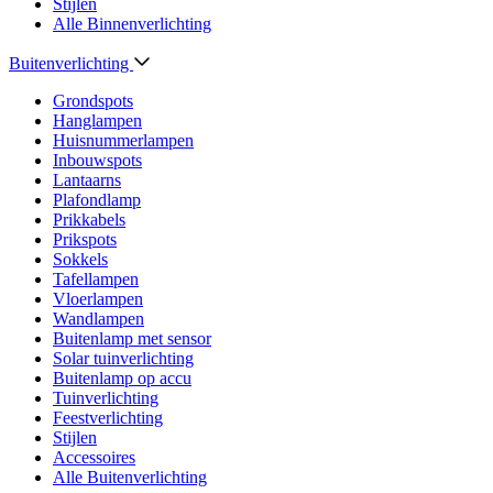
Stijlen
Alle Binnenverlichting
Buitenverlichting
Grondspots
Hanglampen
Huisnummerlampen
Inbouwspots
Lantaarns
Plafondlamp
Prikkabels
Prikspots
Sokkels
Tafellampen
Vloerlampen
Wandlampen
Buitenlamp met sensor
Solar tuinverlichting
Buitenlamp op accu
Tuinverlichting
Feestverlichting
Stijlen
Accessoires
Alle Buitenverlichting