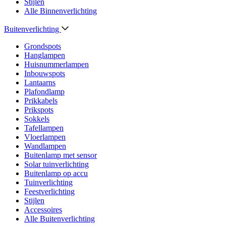
Stijlen
Alle Binnenverlichting
Buitenverlichting
Grondspots
Hanglampen
Huisnummerlampen
Inbouwspots
Lantaarns
Plafondlamp
Prikkabels
Prikspots
Sokkels
Tafellampen
Vloerlampen
Wandlampen
Buitenlamp met sensor
Solar tuinverlichting
Buitenlamp op accu
Tuinverlichting
Feestverlichting
Stijlen
Accessoires
Alle Buitenverlichting