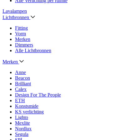
Alle Verlichting per ruimte
Lavalampen
Lichtbronnen
Fitting
Vorm
Merken
Dimmers
Alle Lichtbronnen
Merken
Anne
Beacon
Brilliant
Calex
Design For The People
ETH
Konstsmide
KS verlichting
Lighto
Mexlite
Nordlux
Segula
SPL