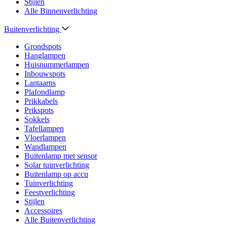
Stijlen
Alle Binnenverlichting
Buitenverlichting
Grondspots
Hanglampen
Huisnummerlampen
Inbouwspots
Lantaarns
Plafondlamp
Prikkabels
Prikspots
Sokkels
Tafellampen
Vloerlampen
Wandlampen
Buitenlamp met sensor
Solar tuinverlichting
Buitenlamp op accu
Tuinverlichting
Feestverlichting
Stijlen
Accessoires
Alle Buitenverlichting