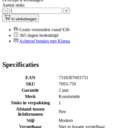
Aantal stuks
-
+
In winkelwagen
Gratis verzonden vanaf €30
365 dagen bedenktijd
Achteraf betalen met Klarna
Specificaties
EAN
7318307693751
SKU
7693-750
Garantie
2 jaar
Merk
Konstsmide
Stuks in verpakking
1
Afstand tussen
Nee
lichtbronnen
Stijl
Modern
Verstelbaar
Niet in hoogte verstelbaar