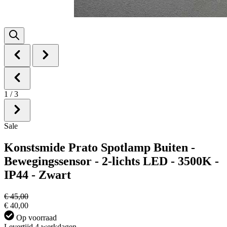
1
/
3
Sale
Konstsmide Prato Spotlamp Buiten -
Bewegingssensor - 2-lichts LED - 3500K -
IP44 - Zwart
€ 45,00
€ 40,00
Op voorraad
Levertijd 4 werkdagen