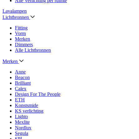
Alle Verlichting per ruimte
Lavalampen
Lichtbronnen
Fitting
Vorm
Merken
Dimmers
Alle Lichtbronnen
Merken
Anne
Beacon
Brilliant
Calex
Design For The People
ETH
Konstsmide
KS verlichting
Lighto
Mexlite
Nordlux
Segula
SPL