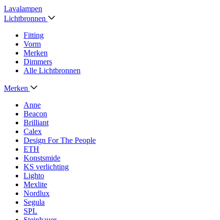
Lavalampen
Lichtbronnen
Fitting
Vorm
Merken
Dimmers
Alle Lichtbronnen
Merken
Anne
Beacon
Brilliant
Calex
Design For The People
ETH
Konstsmide
KS verlichting
Lighto
Mexlite
Nordlux
Segula
SPL
Steinhauer