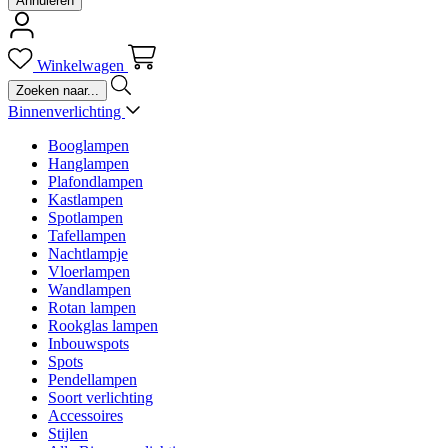
Annuleren
Winkelwagen
Binnenverlichting
Booglampen
Hanglampen
Plafondlampen
Kastlampen
Spotlampen
Tafellampen
Nachtlampje
Vloerlampen
Wandlampen
Rotan lampen
Rookglas lampen
Inbouwspots
Spots
Pendellampen
Soort verlichting
Accessoires
Stijlen