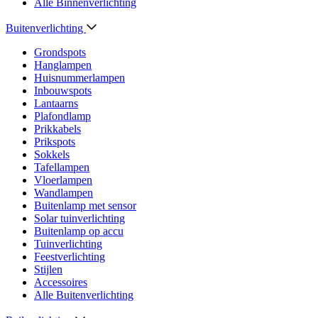
Alle Binnenverlichting
Buitenverlichting
Grondspots
Hanglampen
Huisnummerlampen
Inbouwspots
Lantaarns
Plafondlamp
Prikkabels
Prikspots
Sokkels
Tafellampen
Vloerlampen
Wandlampen
Buitenlamp met sensor
Solar tuinverlichting
Buitenlamp op accu
Tuinverlichting
Feestverlichting
Stijlen
Accessoires
Alle Buitenverlichting