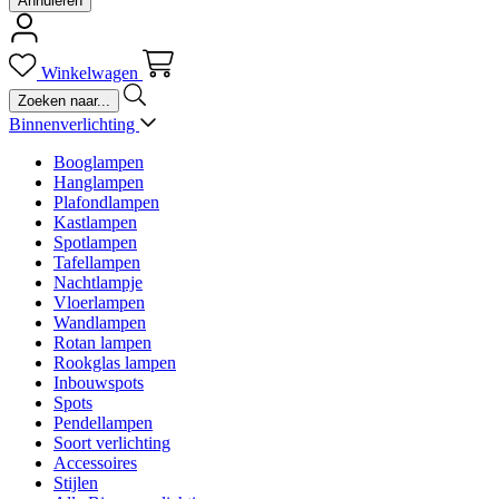
Annuleren
Winkelwagen
Binnenverlichting
Booglampen
Hanglampen
Plafondlampen
Kastlampen
Spotlampen
Tafellampen
Nachtlampje
Vloerlampen
Wandlampen
Rotan lampen
Rookglas lampen
Inbouwspots
Spots
Pendellampen
Soort verlichting
Accessoires
Stijlen