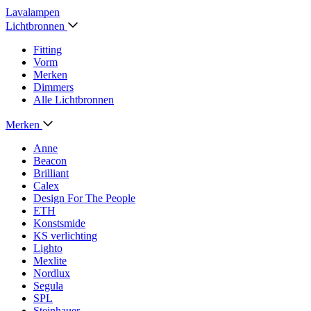
Lavalampen
Lichtbronnen
Fitting
Vorm
Merken
Dimmers
Alle Lichtbronnen
Merken
Anne
Beacon
Brilliant
Calex
Design For The People
ETH
Konstsmide
KS verlichting
Lighto
Mexlite
Nordlux
Segula
SPL
Steinhauer