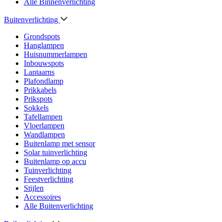
Alle Binnenverlichting
Buitenverlichting
Grondspots
Hanglampen
Huisnummerlampen
Inbouwspots
Lantaarns
Plafondlamp
Prikkabels
Prikspots
Sokkels
Tafellampen
Vloerlampen
Wandlampen
Buitenlamp met sensor
Solar tuinverlichting
Buitenlamp op accu
Tuinverlichting
Feestverlichting
Stijlen
Accessoires
Alle Buitenverlichting