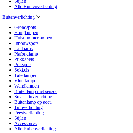
Stijlen
Alle Binnenverlichting
Buitenverlichting
Grondspots
Hanglampen
Huisnummerlampen
Inbouwspots
Lantaarns
Plafondlamp
Prikkabels
Prikspots
Sokkels
Tafellampen
Vloerlampen
Wandlampen
Buitenlamp met sensor
Solar tuinverlichting
Buitenlamp op accu
Tuinverlichting
Feestverlichting
Stijlen
Accessoires
Alle Buitenverlichting