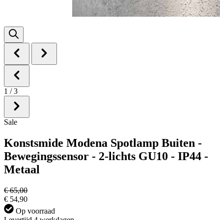
1
/
3
Sale
Konstsmide Modena Spotlamp Buiten -
Bewegingssensor - 2-lichts GU10 - IP44 -
Metaal
€ 65,00
€ 54,90
Op voorraad
Levertijd 4 werkdagen