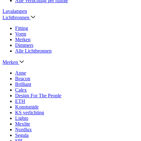
Alle Verlichting per ruimte
Lavalampen
Lichtbronnen
Fitting
Vorm
Merken
Dimmers
Alle Lichtbronnen
Merken
Anne
Beacon
Brilliant
Calex
Design For The People
ETH
Konstsmide
KS verlichting
Lighto
Mexlite
Nordlux
Segula
SPL