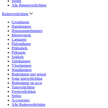
Stijlen
Alle Binnenverlichting
Buitenverlichting
Grondspots
Hanglampen
Huisnummerlampen
Inbouwspots
Lantaarns
Plafondlamp
Prikkabels
Prikspots
Sokkels
Tafellampen
Vloerlampen
Wandlampen
Buitenlamp met sensor
Solar tuinverlichting
Buitenlamp op accu
Tuinverlichting
Feestverlichting
Stijlen
Accessoires
Alle Buitenverlichting