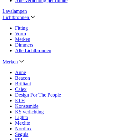
Alle Verlichting per ruimte
Lavalampen
Lichtbronnen
Fitting
Vorm
Merken
Dimmers
Alle Lichtbronnen
Merken
Anne
Beacon
Brilliant
Calex
Design For The People
ETH
Konstsmide
KS verlichting
Lighto
Mexlite
Nordlux
Segula
SPL