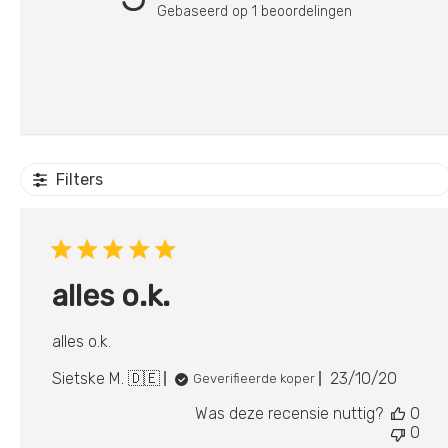
Gebaseerd op 1 beoordelingen
Filters
alles o.k.
alles o.k.
Publicatie
Sietske M. 🇩🇪
23/10/20
Geverifieerde koper
Was deze recensie nuttig?
0
0