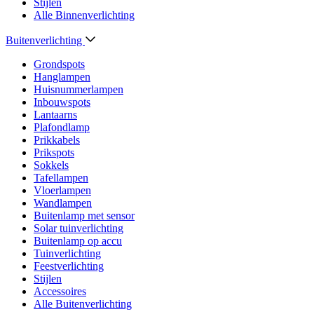
Stijlen
Alle Binnenverlichting
Buitenverlichting
Grondspots
Hanglampen
Huisnummerlampen
Inbouwspots
Lantaarns
Plafondlamp
Prikkabels
Prikspots
Sokkels
Tafellampen
Vloerlampen
Wandlampen
Buitenlamp met sensor
Solar tuinverlichting
Buitenlamp op accu
Tuinverlichting
Feestverlichting
Stijlen
Accessoires
Alle Buitenverlichting