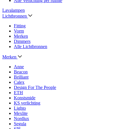
Alle Verlichting per ruimte
Lavalampen
Lichtbronnen
Fitting
Vorm
Merken
Dimmers
Alle Lichtbronnen
Merken
Anne
Beacon
Brilliant
Calex
Design For The People
ETH
Konstsmide
KS verlichting
Lighto
Mexlite
Nordlux
Segula
SPL