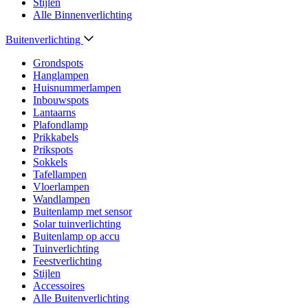
Stijlen
Alle Binnenverlichting
Buitenverlichting
Grondspots
Hanglampen
Huisnummerlampen
Inbouwspots
Lantaarns
Plafondlamp
Prikkabels
Prikspots
Sokkels
Tafellampen
Vloerlampen
Wandlampen
Buitenlamp met sensor
Solar tuinverlichting
Buitenlamp op accu
Tuinverlichting
Feestverlichting
Stijlen
Accessoires
Alle Buitenverlichting