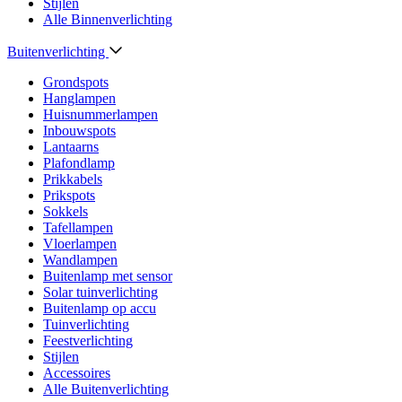
Stijlen
Alle Binnenverlichting
Buitenverlichting
Grondspots
Hanglampen
Huisnummerlampen
Inbouwspots
Lantaarns
Plafondlamp
Prikkabels
Prikspots
Sokkels
Tafellampen
Vloerlampen
Wandlampen
Buitenlamp met sensor
Solar tuinverlichting
Buitenlamp op accu
Tuinverlichting
Feestverlichting
Stijlen
Accessoires
Alle Buitenverlichting