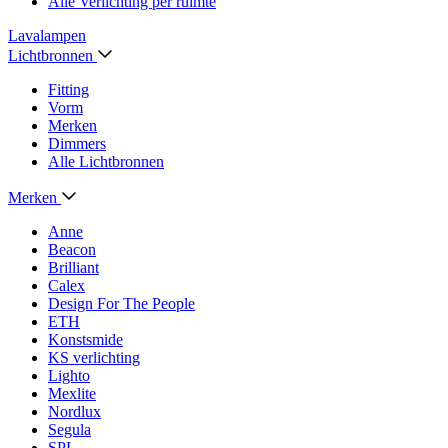
Alle Verlichting per ruimte
Lavalampen
Lichtbronnen
Fitting
Vorm
Merken
Dimmers
Alle Lichtbronnen
Merken
Anne
Beacon
Brilliant
Calex
Design For The People
ETH
Konstsmide
KS verlichting
Lighto
Mexlite
Nordlux
Segula
SPL