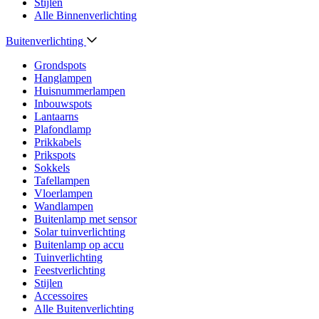
Stijlen
Alle Binnenverlichting
Buitenverlichting
Grondspots
Hanglampen
Huisnummerlampen
Inbouwspots
Lantaarns
Plafondlamp
Prikkabels
Prikspots
Sokkels
Tafellampen
Vloerlampen
Wandlampen
Buitenlamp met sensor
Solar tuinverlichting
Buitenlamp op accu
Tuinverlichting
Feestverlichting
Stijlen
Accessoires
Alle Buitenverlichting