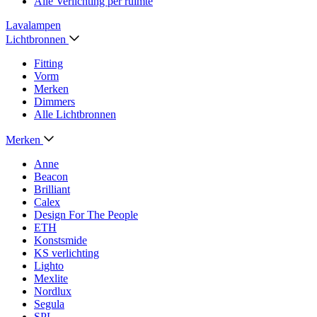
Alle Verlichting per ruimte
Lavalampen
Lichtbronnen
Fitting
Vorm
Merken
Dimmers
Alle Lichtbronnen
Merken
Anne
Beacon
Brilliant
Calex
Design For The People
ETH
Konstsmide
KS verlichting
Lighto
Mexlite
Nordlux
Segula
SPL