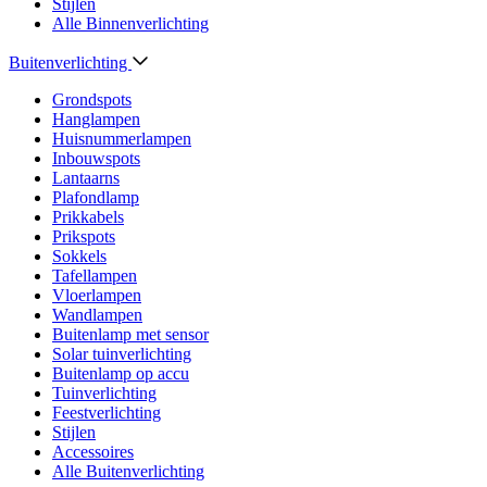
Stijlen
Alle Binnenverlichting
Buitenverlichting
Grondspots
Hanglampen
Huisnummerlampen
Inbouwspots
Lantaarns
Plafondlamp
Prikkabels
Prikspots
Sokkels
Tafellampen
Vloerlampen
Wandlampen
Buitenlamp met sensor
Solar tuinverlichting
Buitenlamp op accu
Tuinverlichting
Feestverlichting
Stijlen
Accessoires
Alle Buitenverlichting