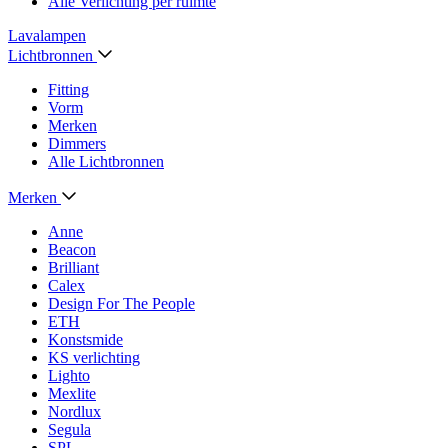
Alle Verlichting per ruimte
Lavalampen
Lichtbronnen
Fitting
Vorm
Merken
Dimmers
Alle Lichtbronnen
Merken
Anne
Beacon
Brilliant
Calex
Design For The People
ETH
Konstsmide
KS verlichting
Lighto
Mexlite
Nordlux
Segula
SPL