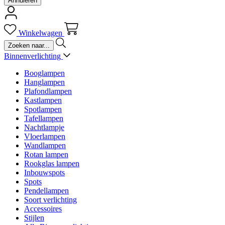
Annuleren
Winkelwagen
Binnenverlichting
Booglampen
Hanglampen
Plafondlampen
Kastlampen
Spotlampen
Tafellampen
Nachtlampje
Vloerlampen
Wandlampen
Rotan lampen
Rookglas lampen
Inbouwspots
Spots
Pendellampen
Soort verlichting
Accessoires
Stijlen