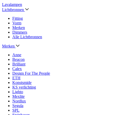
Lavalampen
Lichtbronnen
Fitting
Vorm
Merken
Dimmers
Alle Lichtbronnen
Merken
Anne
Beacon
Brilliant
Calex
Design For The People
ETH
Konstsmide
KS verlichting
Lighto
Mexlite
Nordlux
Segula
SPL
Steinhauer