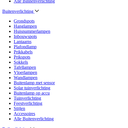
Alle Binnenverlichting
Buitenverlichting
Grondspots
Hanglampen
Huisnummerlampen
Inbouwspots
Lantaarns
Plafondlamp
Prikkabels
Prikspots
Sokkels
Tafellampen
Vloerlampen
Wandlampen
Buitenlamp met sensor
Solar tuinverlichting
Buitenlamp op accu
Tuinverlichting
Feestverlichting
Stijlen
Accessoires
Alle Buitenverlichting