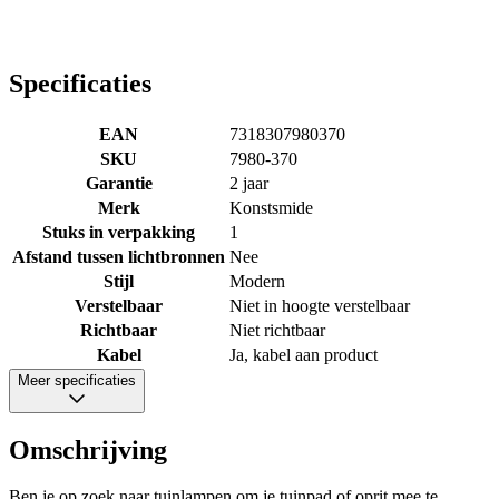
Specificaties
EAN
7318307980370
SKU
7980-370
Garantie
2 jaar
Merk
Konstsmide
Stuks in verpakking
1
Afstand tussen lichtbronnen
Nee
Stijl
Modern
Verstelbaar
Niet in hoogte verstelbaar
Richtbaar
Niet richtbaar
Kabel
Ja, kabel aan product
Meer specificaties
Omschrijving
Ben je op zoek naar tuinlampen om je tuinpad of oprit mee te