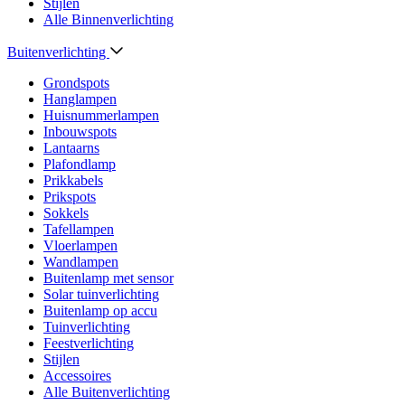
Stijlen
Alle Binnenverlichting
Buitenverlichting
Grondspots
Hanglampen
Huisnummerlampen
Inbouwspots
Lantaarns
Plafondlamp
Prikkabels
Prikspots
Sokkels
Tafellampen
Vloerlampen
Wandlampen
Buitenlamp met sensor
Solar tuinverlichting
Buitenlamp op accu
Tuinverlichting
Feestverlichting
Stijlen
Accessoires
Alle Buitenverlichting