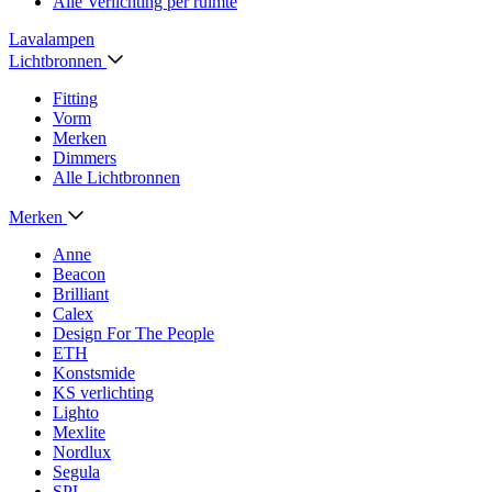
Alle Verlichting per ruimte
Lavalampen
Lichtbronnen
Fitting
Vorm
Merken
Dimmers
Alle Lichtbronnen
Merken
Anne
Beacon
Brilliant
Calex
Design For The People
ETH
Konstsmide
KS verlichting
Lighto
Mexlite
Nordlux
Segula
SPL