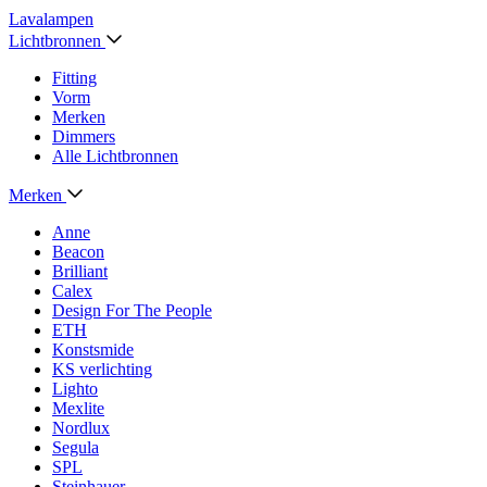
Lavalampen
Lichtbronnen
Fitting
Vorm
Merken
Dimmers
Alle Lichtbronnen
Merken
Anne
Beacon
Brilliant
Calex
Design For The People
ETH
Konstsmide
KS verlichting
Lighto
Mexlite
Nordlux
Segula
SPL
Steinhauer