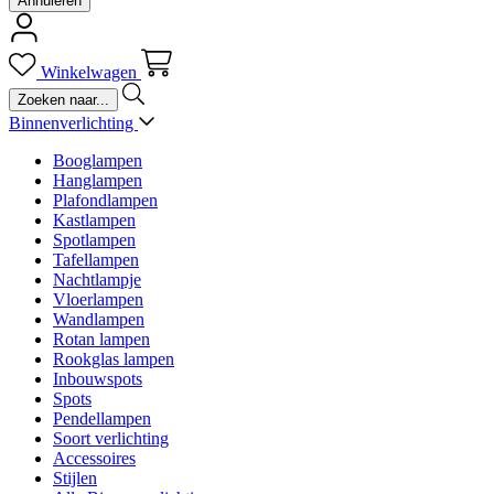
Annuleren
Winkelwagen
Binnenverlichting
Booglampen
Hanglampen
Plafondlampen
Kastlampen
Spotlampen
Tafellampen
Nachtlampje
Vloerlampen
Wandlampen
Rotan lampen
Rookglas lampen
Inbouwspots
Spots
Pendellampen
Soort verlichting
Accessoires
Stijlen