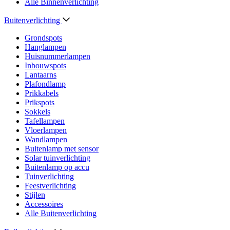
Alle Binnenverlichting
Buitenverlichting
Grondspots
Hanglampen
Huisnummerlampen
Inbouwspots
Lantaarns
Plafondlamp
Prikkabels
Prikspots
Sokkels
Tafellampen
Vloerlampen
Wandlampen
Buitenlamp met sensor
Solar tuinverlichting
Buitenlamp op accu
Tuinverlichting
Feestverlichting
Stijlen
Accessoires
Alle Buitenverlichting