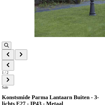
1
/
2
Sale
Konstsmide Parma Lantaarn Buiten - 3-
lichts E27 - IP43 - Metaal