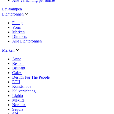
Alle Verlichting per ruimte
Lavalampen
Lichtbronnen
Fitting
Vorm
Merken
Dimmers
Alle Lichtbronnen
Merken
Anne
Beacon
Brilliant
Calex
Design For The People
ETH
Konstsmide
KS verlichting
Lighto
Mexlite
Nordlux
Segula
SPL