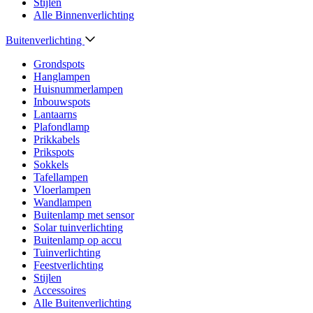
Stijlen
Alle Binnenverlichting
Buitenverlichting
Grondspots
Hanglampen
Huisnummerlampen
Inbouwspots
Lantaarns
Plafondlamp
Prikkabels
Prikspots
Sokkels
Tafellampen
Vloerlampen
Wandlampen
Buitenlamp met sensor
Solar tuinverlichting
Buitenlamp op accu
Tuinverlichting
Feestverlichting
Stijlen
Accessoires
Alle Buitenverlichting