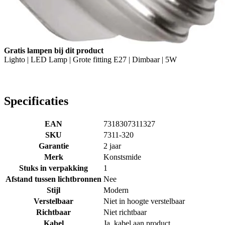
Gratis lampen bij dit product
Lighto | LED Lamp | Grote fitting E27 | Dimbaar | 5W
Specificaties
EAN
7318307311327
SKU
7311-320
Garantie
2 jaar
Merk
Konstsmide
Stuks in verpakking
1
Afstand tussen lichtbronnen
Nee
Stijl
Modern
Verstelbaar
Niet in hoogte verstelbaar
Richtbaar
Niet richtbaar
Kabel
Ja, kabel aan product