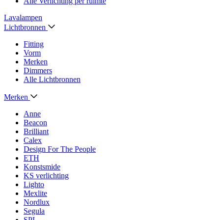
Alle Verlichting per ruimte
Lavalampen
Lichtbronnen
Fitting
Vorm
Merken
Dimmers
Alle Lichtbronnen
Merken
Anne
Beacon
Brilliant
Calex
Design For The People
ETH
Konstsmide
KS verlichting
Lighto
Mexlite
Nordlux
Segula
SPL