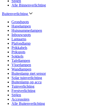
Stijlen
Alle Binnenverlichting
Buitenverlichting
Grondspots
Hanglampen
Huisnummerlampen
Inbouwspots
Lantaarns
Plafondlamp
Prikkabels
Prikspots
Sokkels
Tafellampen
Vloerlampen
Wandlampen
Buitenlamp met sensor
Solar tuinverlichting
Buitenlamp op accu
Tuinverlichting
Feestverlichting
Stijlen
Accessoires
Alle Buitenverlichting