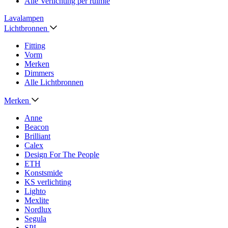
Alle Verlichting per ruimte
Lavalampen
Lichtbronnen
Fitting
Vorm
Merken
Dimmers
Alle Lichtbronnen
Merken
Anne
Beacon
Brilliant
Calex
Design For The People
ETH
Konstsmide
KS verlichting
Lighto
Mexlite
Nordlux
Segula
SPL