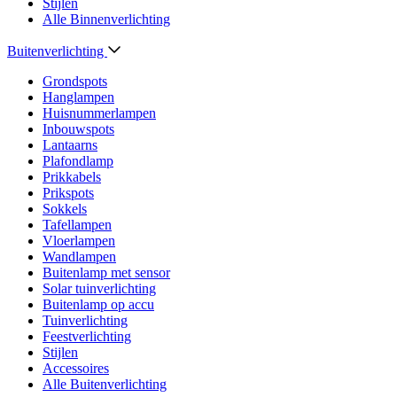
Stijlen
Alle Binnenverlichting
Buitenverlichting
Grondspots
Hanglampen
Huisnummerlampen
Inbouwspots
Lantaarns
Plafondlamp
Prikkabels
Prikspots
Sokkels
Tafellampen
Vloerlampen
Wandlampen
Buitenlamp met sensor
Solar tuinverlichting
Buitenlamp op accu
Tuinverlichting
Feestverlichting
Stijlen
Accessoires
Alle Buitenverlichting