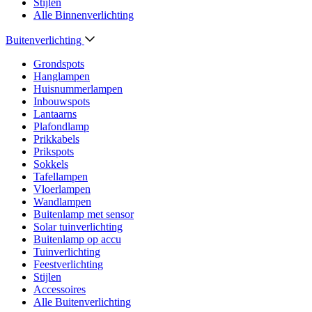
Stijlen
Alle Binnenverlichting
Buitenverlichting
Grondspots
Hanglampen
Huisnummerlampen
Inbouwspots
Lantaarns
Plafondlamp
Prikkabels
Prikspots
Sokkels
Tafellampen
Vloerlampen
Wandlampen
Buitenlamp met sensor
Solar tuinverlichting
Buitenlamp op accu
Tuinverlichting
Feestverlichting
Stijlen
Accessoires
Alle Buitenverlichting