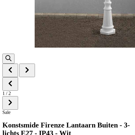
1
/
2
Sale
Konstsmide Firenze Lantaarn Buiten - 3-
lichts E27 - IP43 - Wit