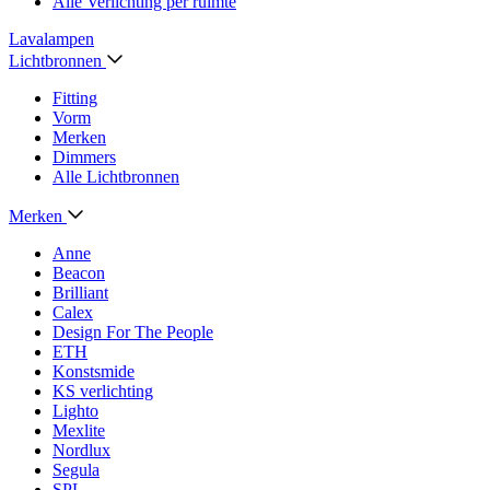
Alle Verlichting per ruimte
Lavalampen
Lichtbronnen
Fitting
Vorm
Merken
Dimmers
Alle Lichtbronnen
Merken
Anne
Beacon
Brilliant
Calex
Design For The People
ETH
Konstsmide
KS verlichting
Lighto
Mexlite
Nordlux
Segula
SPL