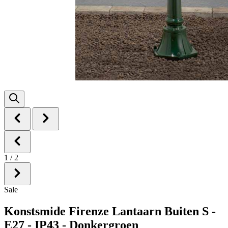
1
/
2
Sale
Konstsmide Firenze Lantaarn Buiten S -
E27 - IP43 - Donkergroen