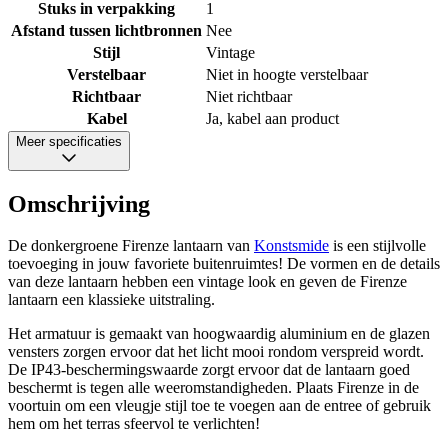
Stuks in verpakking
1
Afstand tussen lichtbronnen
Nee
Stijl
Vintage
Verstelbaar
Niet in hoogte verstelbaar
Richtbaar
Niet richtbaar
Kabel
Ja, kabel aan product
Meer specificaties
Omschrijving
De donkergroene Firenze lantaarn van
Konstsmide
is een stijlvolle
toevoeging in jouw favoriete buitenruimtes! De vormen en de details
van deze lantaarn hebben een vintage look en geven de Firenze
lantaarn een klassieke uitstraling.
Het armatuur is gemaakt van hoogwaardig aluminium en de glazen
vensters zorgen ervoor dat het licht mooi rondom verspreid wordt.
De IP43-beschermingswaarde zorgt ervoor dat de lantaarn goed
beschermt is tegen alle weeromstandigheden. Plaats Firenze in de
voortuin om een vleugje stijl toe te voegen aan de entree of gebruik
hem om het terras sfeervol te verlichten!