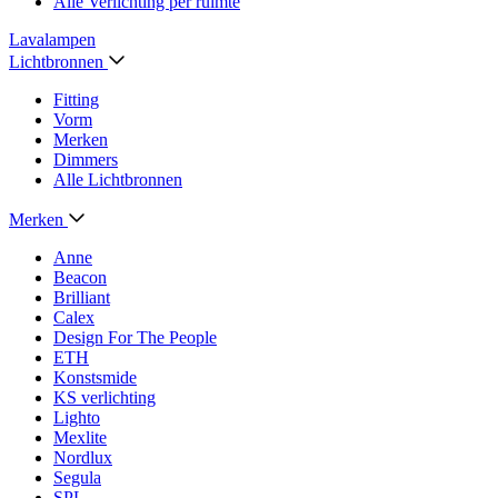
Alle Verlichting per ruimte
Lavalampen
Lichtbronnen
Fitting
Vorm
Merken
Dimmers
Alle Lichtbronnen
Merken
Anne
Beacon
Brilliant
Calex
Design For The People
ETH
Konstsmide
KS verlichting
Lighto
Mexlite
Nordlux
Segula
SPL