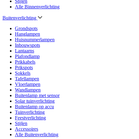
Stijlen
Alle Binnenverlichting
Buitenverlichting
Grondspots
Hanglampen
Huisnummerlampen
Inbouwspots
Lantaarns
Plafondlamp
Prikkabels
Prikspots
Sokkels
Tafellampen
Vloerlampen
Wandlampen
Buitenlamp met sensor
Solar tuinverlichting
Buitenlamp op accu
Tuinverlichting
Feestverlichting
Stijlen
Accessoires
Alle Buitenverlichting