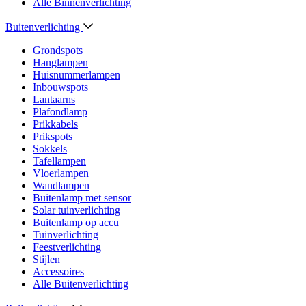
Alle Binnenverlichting
Buitenverlichting
Grondspots
Hanglampen
Huisnummerlampen
Inbouwspots
Lantaarns
Plafondlamp
Prikkabels
Prikspots
Sokkels
Tafellampen
Vloerlampen
Wandlampen
Buitenlamp met sensor
Solar tuinverlichting
Buitenlamp op accu
Tuinverlichting
Feestverlichting
Stijlen
Accessoires
Alle Buitenverlichting