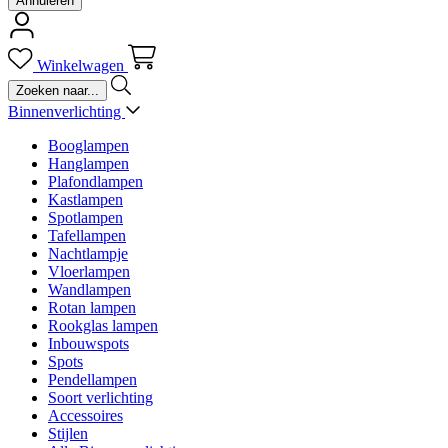
Annuleren
Winkelwagen
Binnenverlichting
Booglampen
Hanglampen
Plafondlampen
Kastlampen
Spotlampen
Tafellampen
Nachtlampje
Vloerlampen
Wandlampen
Rotan lampen
Rookglas lampen
Inbouwspots
Spots
Pendellampen
Soort verlichting
Accessoires
Stijlen