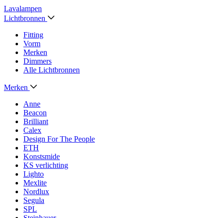
Lavalampen
Lichtbronnen
Fitting
Vorm
Merken
Dimmers
Alle Lichtbronnen
Merken
Anne
Beacon
Brilliant
Calex
Design For The People
ETH
Konstsmide
KS verlichting
Lighto
Mexlite
Nordlux
Segula
SPL
Steinhauer